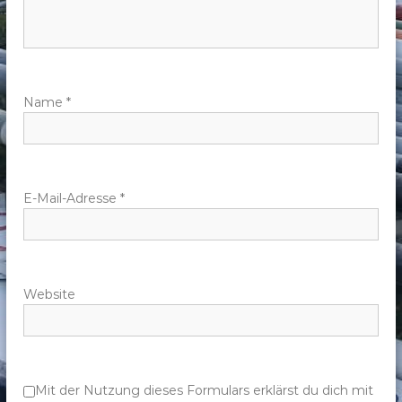
n
a
v
Name
*
i
g
E-Mail-Adresse
*
a
t
Website
i
o
n
Mit der Nutzung dieses Formulars erklärst du dich mit