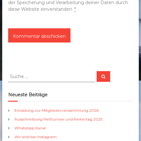
der Speicherung und Verarbeitung deiner Daten durch
diese Website einverstanden.
*
S
S
u
u
c
c
h
e
h
Neueste Beiträge
n
e
n
Einladung zur Mitgliederversammlung 2026
a
Ausschreibung Reitturnier und Reitertag 2025
c
h
WhatsApp Kanal
:
Wir sind bei Instagram