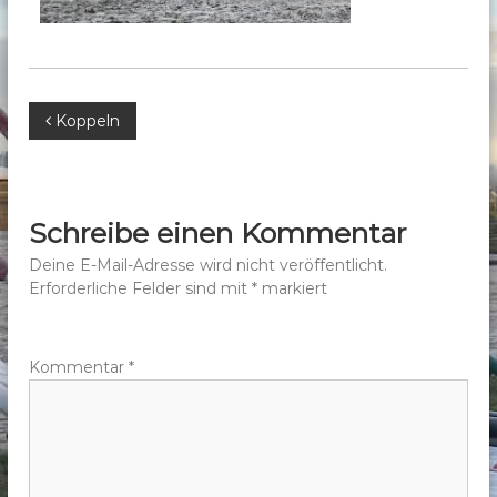
b
e
r
g
B
Koppeln
e
.
e
V
.
i
Schreibe einen Kommentar
t
Deine E-Mail-Adresse wird nicht veröffentlicht.
Erforderliche Felder sind mit
*
markiert
r
a
Kommentar
*
g
s