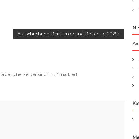
:
Ne
Ausschreibung Reitturnier und Reitertag 2025
Ar
forderliche Felder sind mit
*
markiert
Ka
Me