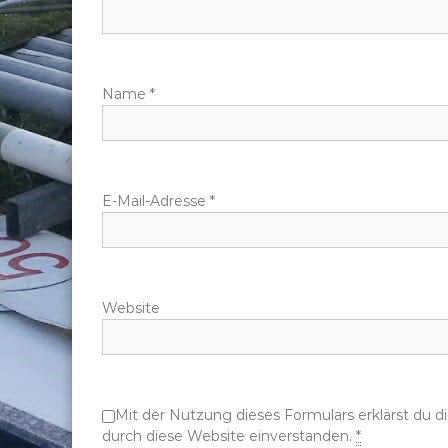
n
a
Name
*
v
i
g
E-Mail-Adresse
*
a
t
Website
i
o
Mit der Nutzung dieses Formulars erklärst du 
n
durch diese Website einverstanden.
*