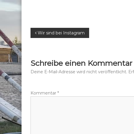
B
Wir sind bei Instagram
e
i
Schreibe einen Kommentar
t
Deine E-Mail-Adresse wird nicht veröffentlicht.
Er
r
Kommentar
*
a
g
s