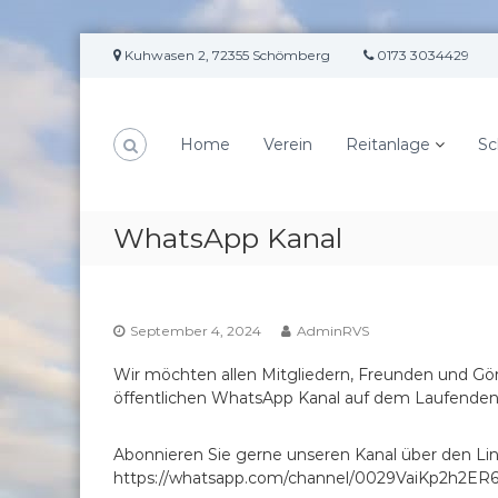
Z
Kuhwasen 2, 72355 Schömberg
0173 3034429
u
m
I
n
Home
Verein
Reitanlage
Sc
h
a
l
t
WhatsApp Kanal
s
p
r
i
September 4, 2024
AdminRVS
n
g
Wir möchten allen Mitgliedern, Freunden und Gö
e
öffentlichen WhatsApp Kanal auf dem Laufenden zu
n
Abonnieren Sie gerne unseren Kanal über den Lin
https://whatsapp.com/channel/0029VaiKp2h2ER