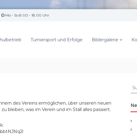
Mo - So 8:00 - 18:00 Uhr
hulbetrieb
Turniersport und Erfolge
Bildergalerie
Ko
S
u
c
nnern des Vereins ermöglichen, über unseren neuen
h
Ne
 bleiben, was im Verein und im Stall alles passiert.
e
n
a
k:
c
6bbtNJNq2l
h