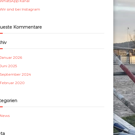
WhatsApp Kanal
m
Wir sind bei Instagram
b
e
r
ueste Kommentare
g
e
chiv
.
V
Januar 2026
.
Juni 2025
September 2024
Februar 2020
tegorien
News
ta