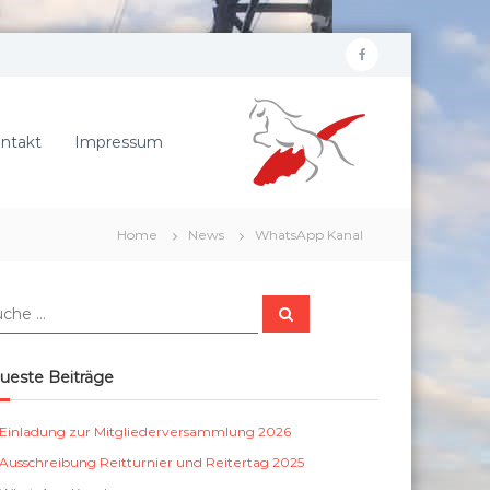
f
R
a
e
c
i
ntakt
Impressum
e
t
b
e
r
o
Home
News
WhatsApp Kanal
v
o
e
k
r
S
e
u
c
i
h
e
n
ueste Beiträge
n
S
c
Einladung zur Mitgliederversammlung 2026
h
Ausschreibung Reitturnier und Reitertag 2025
ö