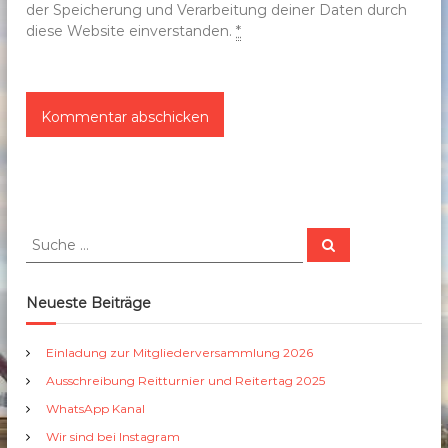
der Speicherung und Verarbeitung deiner Daten durch
diese Website einverstanden.
*
S
S
u
u
c
c
h
e
h
Neueste Beiträge
n
e
n
Einladung zur Mitgliederversammlung 2026
a
Ausschreibung Reitturnier und Reitertag 2025
c
h
WhatsApp Kanal
:
Wir sind bei Instagram