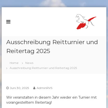
Z
u
R
m
e
I
i
n
t
h
e
a
Ausschreibung Reitturnier und
r
l
v
Reitertag 2025
t
s
e
p
r
Home
News
r
e
Ausschreibung Reitturnier und Reitertag 2025
i
i
n
n
g
S
e
Juni 30, 2025
AdminRVS
c
n
h
Wir veranstalten in diesem Jahr wieder ein Turnier mit
ö
vorangestelltem Reitertag!
m