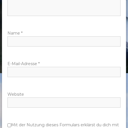
a
v
Name
*
i
g
a
E-Mail-Adresse
*
t
i
Website
o
n
Mit der Nutzung dieses Formulars erklärst du dich mit