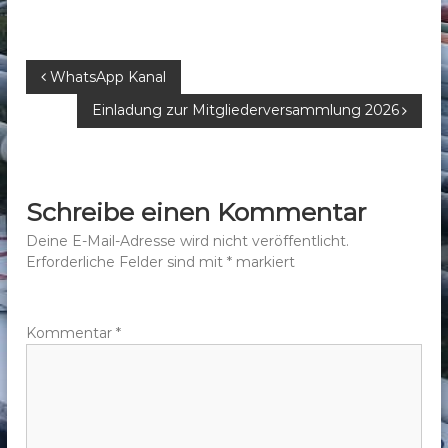
B
WhatsApp Kanal
Einladung zur Mitgliederversammlung 2026
e
i
Schreibe einen Kommentar
t
Deine E-Mail-Adresse wird nicht veröffentlicht.
r
Erforderliche Felder sind mit
*
markiert
a
Kommentar
*
g
s
n