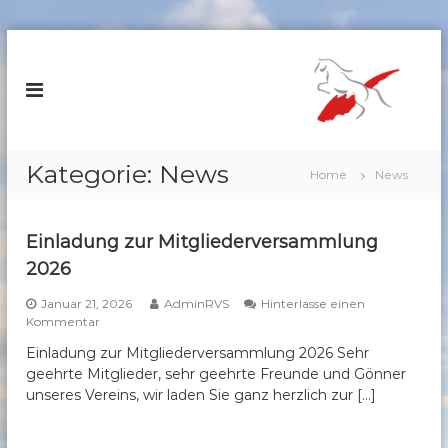
Z
u
R
m
e
I
i
n
t
h
e
a
Kategorie:
News
Home
News
r
l
v
t
s
e
Einladung zur Mitgliederversammlung
p
r
2026
r
e
i
i
Januar 21, 2026
AdminRVS
Hinterlasse einen
n
a
Kommentar
n
g
u
S
Einladung zur Mitgliederversammlung 2026 Sehr
e
f
c
geehrte Mitglieder, sehr geehrte Freunde und Gönner
n
E
i
unseres Vereins, wir laden Sie ganz herzlich zur […]
h
n
ö
l
m
a