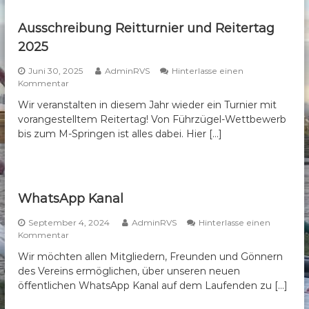
d
b
u
Ausschreibung Reitturnier und Reitertag
e
n
2025
r
g
z
g
Juni 30, 2025
AdminRVS
Hinterlasse einen
u
e
a
Kommentar
r
u
.
M
Wir veranstalten in diesem Jahr wieder ein Turnier mit
f
i
V
vorangestelltem Reitertag! Von Führzügel-Wettbewerb
A
t
.
u
bis zum M-Springen ist alles dabei. Hier […]
g
s
l
s
i
c
e
h
d
r
WhatsApp Kanal
e
e
r
i
September 4, 2024
v
AdminRVS
Hinterlasse einen
b
a
Kommentar
e
u
u
r
Wir möchten allen Mitgliedern, Freunden und Gönnern
n
f
s
g
des Vereins ermöglichen, über unseren neuen
W
a
R
h
öffentlichen WhatsApp Kanal auf dem Laufenden zu […]
m
e
a
m
i
t