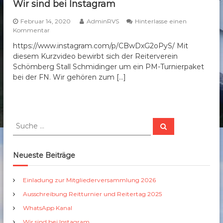
Wir sind bei Instagram
Februar 14, 2020
AdminRVS
Hinterlasse einen
a
Kommentar
u
https://www.instagram.com/p/CBwDxG2oPyS/ Mit
f
diesem Kurzvideo bewirbt sich der Reiterverein
W
i
Schömberg Stall Schmidinger um ein PM-Turnierpaket
r
bei der FN. Wir gehören zum […]
s
i
n
d
b
S
S
e
u
u
i
c
c
h
I
e
h
Neueste Beiträge
n
n
e
s
t
n
Einladung zur Mitgliederversammlung 2026
a
a
g
Ausschreibung Reitturnier und Reitertag 2025
c
r
h
WhatsApp Kanal
a
:
m
Wir sind bei Instagram