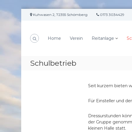
Z
Kuhwasen 2, 72355 Schömberg
0173 3034429
u
m
I
n
Home
Verein
Reitanlage
Sc
h
a
l
t
Schulbetrieb
s
p
r
i
Seit kurzem bieten w
n
g
Für Einsteller und d
e
n
Dressurstunden könne
der Gruppe genommen
kleinen Halle statt.