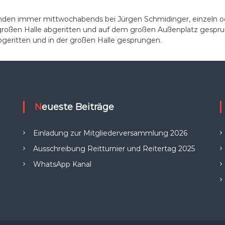
nden immer mittwochabends bei Jürgen Schmidinger, einzeln od
großen Halle abgeritten und auf dem großen Außenplatz gespru
abgeritten und in der großen Halle gesprungen.
Neueste Beiträge
Einladung zur Mitgliederversammlung 2026
Ausschreibung Reitturnier und Reitertag 2025
WhatsApp Kanal