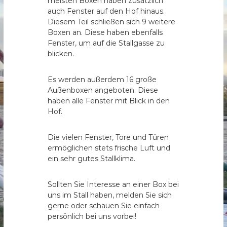
meisten Boxen haben zusätzlich
b
auch Fenster auf den Hof hinaus.
Diesem Teil schließen sich 9 weitere
e
Boxen an. Diese haben ebenfalls
r
Fenster, um auf die Stallgasse zu
g
blicken.
e
.
Es werden außerdem 16 große
V
Außenboxen angeboten. Diese
.
haben alle Fenster mit Blick in den
Hof.
Die vielen Fenster, Tore und Türen
ermöglichen stets frische Luft und
ein sehr gutes Stallklima.
Sollten Sie Interesse an einer Box bei
uns im Stall haben, melden Sie sich
gerne oder schauen Sie einfach
persönlich bei uns vorbei!