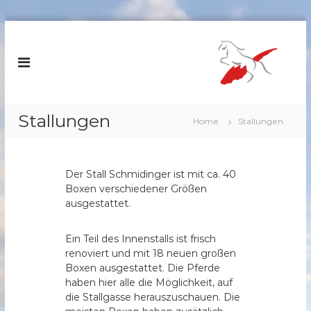
Z
u
R
m
e
I
i
n
t
h
e
a
Stallungen
Home
Stallungen
r
l
v
t
s
e
p
Der Stall Schmidinger ist mit ca. 40
r
r
Boxen verschiedener Größen
e
i
ausgestattet.
i
n
n
g
Ein Teil des Innenstalls ist frisch
S
e
renoviert und mit 18 neuen großen
c
n
Boxen ausgestattet. Die Pferde
h
haben hier alle die Möglichkeit, auf
ö
die Stallgasse herauszuschauen. Die
m