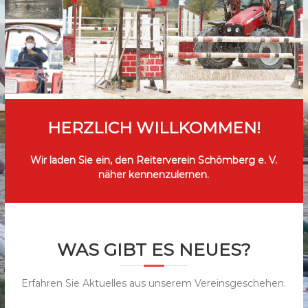
b
e
r
g
e
.
V
HERZLICH WILLKOMMEN!
.
Wir laden Sie ein, den Reiterverein Schömberg e. V.
näher kennenzulernen.
WAS GIBT ES NEUES?
Erfahren Sie Aktuelles aus unserem Vereinsgeschehen.