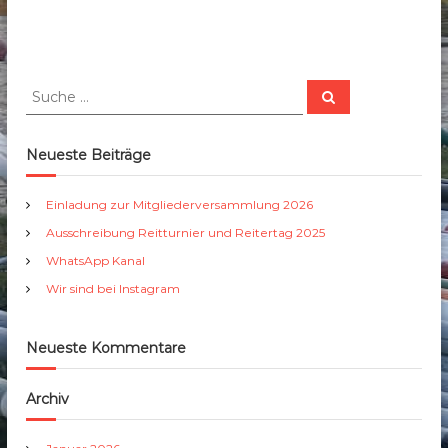
S
S
u
u
c
c
h
e
h
Neueste Beiträge
n
e
n
Einladung zur Mitgliederversammlung 2026
a
Ausschreibung Reitturnier und Reitertag 2025
c
h
WhatsApp Kanal
:
Wir sind bei Instagram
Neueste Kommentare
Archiv