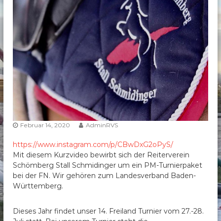
b
e
r
g
e
.
V
.
Februar 14, 2020
AdminRVS
https://www.instagram.com/p/CBwDxG2oPyS/
Mit diesem Kurzvideo bewirbt sich der Reiterverein
Schömberg Stall Schmidinger um ein PM-Turnierpaket
bei der FN. Wir gehören zum Landesverband Baden-
Württemberg.
Dieses Jahr findet unser 14. Freiland Turnier vom 27.-28.