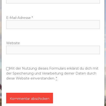
i
g
E-Mail-Adresse
*
a
t
Website
i
o
n
Mit der Nutzung dieses Formulars erklärst du dich mit
der Speicherung und Verarbeitung deiner Daten durch
diese Website einverstanden.
*