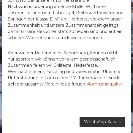
Juli statt. Bei unserem Turnier steht die
Nachwuchsförderung an erste Stelle. Wir bieten
unseren Teilnehmern Führzügel, Reiterwettbewerb und
Springen der Klasse E-M* an. Hierbei ist vor allem unser
Zusammenhalt und unsere Zusammenarbeit gefragt,
damit unsere Besucher stets zufrieden sind und auf ein
schönes Wochenende zurück blicken können.
Aber wir, der Reitervereins Schömberg, können nicht
nur sportlich, wir können vor allem gemeinschaftlich.
Zusammen feiern wir Grillfeste, Helferfeste,
Weihnachtsfeiern, Fasching und vieles mehr. Über die
Unterstützung in Form eines PM-Turnierpakets würde
sich der gesamte Verein riesig freuen.
#pmturnierpaket
B
WhatsApp Kanal