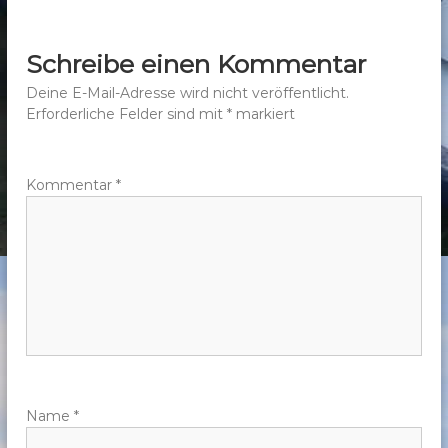
e
i
Schreibe einen Kommentar
t
Deine E-Mail-Adresse wird nicht veröffentlicht.
Erforderliche Felder sind mit
*
markiert
r
a
Kommentar
*
g
s
n
a
v
Name
*