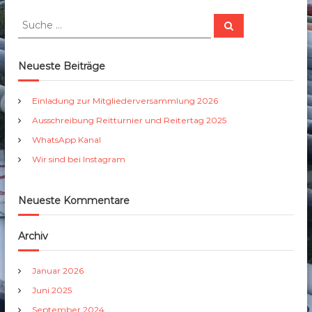
d
b
S
S
e
u
u
i
c
c
h
I
e
h
Neueste Beiträge
n
n
e
s
t
n
Einladung zur Mitgliederversammlung 2026
a
a
g
Ausschreibung Reitturnier und Reitertag 2025
c
r
h
WhatsApp Kanal
a
:
m
Wir sind bei Instagram
Neueste Kommentare
Archiv
Januar 2026
Juni 2025
September 2024