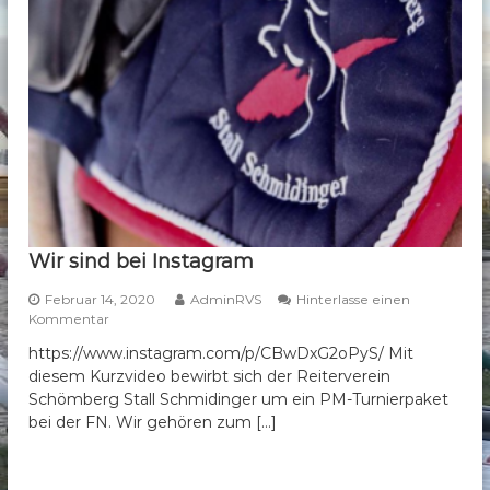
b
e
r
g
e
.
V
.
Wir sind bei Instagram
Februar 14, 2020
AdminRVS
Hinterlasse einen
a
Kommentar
u
https://www.instagram.com/p/CBwDxG2oPyS/ Mit
f
diesem Kurzvideo bewirbt sich der Reiterverein
W
i
Schömberg Stall Schmidinger um ein PM-Turnierpaket
r
bei der FN. Wir gehören zum […]
s
i
n