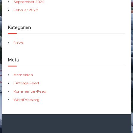
i
September 2024
t
Februar 2020
e
r
t
a
Kategorien
g
2
News
0
2
5
Meta
Anmelden
Eintrags-Feed
Kommentar-Feed
WordPress.org