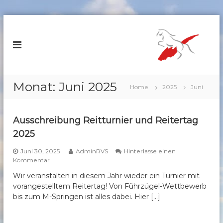
Z
u
R
m
e
I
i
n
t
h
e
a
Monat:
Juni 2025
Home
2025
Juni
r
l
v
t
s
e
Ausschreibung Reitturnier und Reitertag
p
r
2025
r
e
i
i
Juni 30, 2025
AdminRVS
Hinterlasse einen
n
a
Kommentar
n
g
u
S
Wir veranstalten in diesem Jahr wieder ein Turnier mit
e
f
c
vorangestelltem Reitertag! Von Führzügel-Wettbewerb
n
A
u
bis zum M-Springen ist alles dabei. Hier […]
h
s
ö
s
m
c