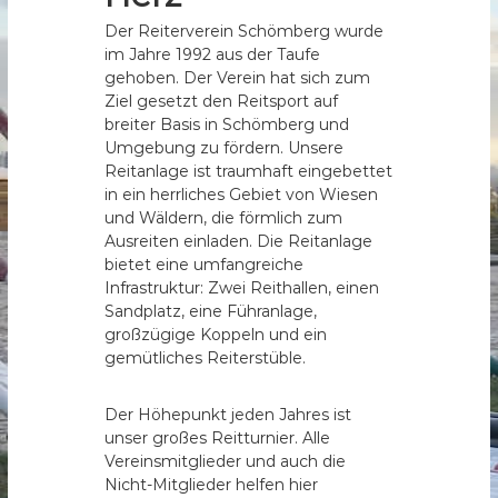
b
Der Reiterverein Schömberg wurde
e
im Jahre 1992 aus der Taufe
r
gehoben. Der Verein hat sich zum
Ziel gesetzt den Reitsport auf
g
breiter Basis in Schömberg und
e
Umgebung zu fördern. Unsere
.
Reitanlage ist traumhaft eingebettet
V
in ein herrliches Gebiet von Wiesen
.
und Wäldern, die förmlich zum
Ausreiten einladen. Die Reitanlage
bietet eine umfangreiche
Infrastruktur: Zwei Reithallen, einen
Sandplatz, eine Führanlage,
großzügige Koppeln und ein
gemütliches Reiterstüble.
Der Höhepunkt jeden Jahres ist
unser großes Reitturnier. Alle
Vereinsmitglieder und auch die
Nicht-Mitglieder helfen hier