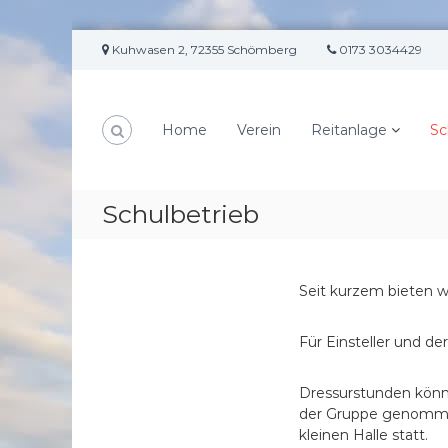
Z
Kuhwasen 2, 72355 Schömberg
0173 3034429
u
m
I
n
Home
Verein
Reitanlage
Sc
h
a
l
t
Schulbetrieb
s
p
r
i
Seit kurzem bieten w
n
g
Für Einsteller und d
e
n
Dressurstunden könne
der Gruppe genommen
kleinen Halle statt.