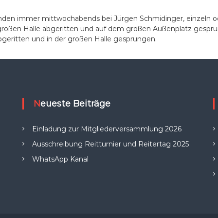
nden immer mittwochabends bei Jürgen Schmidinger, einzeln od
großen Halle abgeritten und auf dem großen Außenplatz gespru
abgeritten und in der großen Halle gesprungen.
Neueste Beiträge
Einladung zur Mitgliederversammlung 2026
Ausschreibung Reitturnier und Reitertag 2025
WhatsApp Kanal