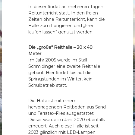
b
In dieser findet an mehreren Tagen
Reitunterricht statt. In den freien
e
Zeiten ohne Reitunterricht, kann die
r
Halle zum Longieren und „Frei
g
laufen lassen“ genutzt werden.
e
.
Die „große“ Reithalle – 20 x 40
V
Meter
.
Im Jahr 2005 wurde im Stall
Schmidinger eine zweite Reithalle
gebaut. Hier findet, bis auf die
Springstunden im Winter, kein
Schulbetrieb statt.
Die Halle ist mit einem
hervorragenden Reitboden aus Sand
und Terratex-Flies ausgestattet.
Dieser wurde im Jahr 2020 ebenfalls
erneuert. Auch diese Halle ist seit
2023 gänzlich mit LED-Lampen