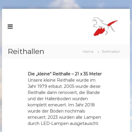
Z
u
R
m
e
I
i
n
t
h
e
a
Reithallen
Home
Reithallen
r
l
v
t
s
e
p
Die „kleine“ Reithalle – 21 x 35 Meter
r
r
Unsere kleine Reithalle wurde im
e
i
Jahr 1979 erbaut. 2005 wurde diese
i
n
Reithalle dann renoviert, die Bande
n
g
und der Hallenboden wurden
S
e
komplett erneuert. Im Jahr 2018
c
n
wurde der Boden nochmals
h
erneuert. 2023 wurden alle Lampen
durch LED-Lampen ausgetauscht.
ö
m