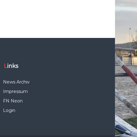
m
b
e
r
g
e
.
V
.
Links
News Archiv
Impressum
FN Neon
Login