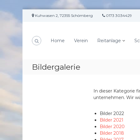
Z
Kuhwasen 2, 72355 Schömberg
0173 3034429
u
m
I
n
Home
Verein
Reitanlage
Sc
h
a
l
t
Bildergalerie
s
p
r
i
In dieser Kategorie f
n
unternehmen. Wir wü
g
e
Bilder 2022
n
Bilder 2021
Bilder 2020
Bilder 2018
Bilder 2017