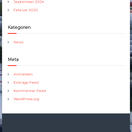
i
September 2024
t
Februar 2020
e
r
t
a
Kategorien
g
2
News
0
2
5
Meta
Anmelden
Eintrags-Feed
Kommentar-Feed
WordPress.org