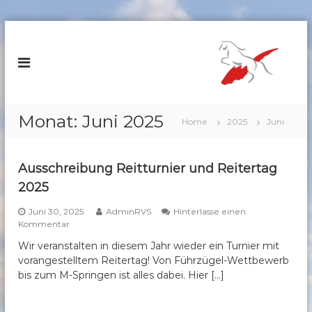
Z
u
R
m
e
I
i
n
t
h
e
a
Monat:
Juni 2025
Home
2025
Juni
r
l
v
t
s
e
Ausschreibung Reitturnier und Reitertag
p
r
2025
r
e
i
i
Juni 30, 2025
AdminRVS
Hinterlasse einen
n
a
Kommentar
n
g
u
S
Wir veranstalten in diesem Jahr wieder ein Turnier mit
e
f
c
vorangestelltem Reitertag! Von Führzügel-Wettbewerb
n
A
u
bis zum M-Springen ist alles dabei. Hier […]
h
s
ö
s
m
c