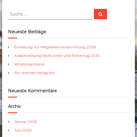
h
b
r
S
S
e
e
u
u
r
c
i
c
h
b
g
e
h
Neueste Beiträge
u
n
e
e
n
.
n
g
Einladung zur Mitgliederversammlung 2026
R
a
V
e
Ausschreibung Reitturnier und Reitertag 2025
c
.
i
h
WhatsApp Kanal
t
:
t
Wir sind bei Instagram
u
r
n
Neueste Kommentare
i
e
r
Archiv
u
n
d
Januar 2026
R
Juni 2025
e