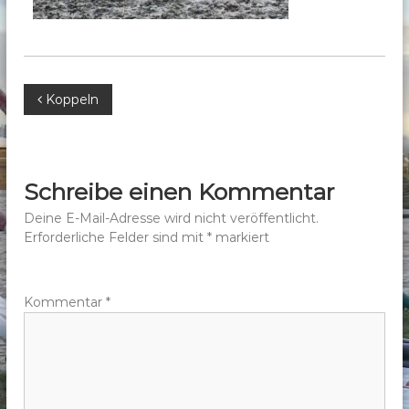
b
e
r
g
B
Koppeln
e
.
e
V
.
i
Schreibe einen Kommentar
t
Deine E-Mail-Adresse wird nicht veröffentlicht.
Erforderliche Felder sind mit
*
markiert
r
a
Kommentar
*
g
s