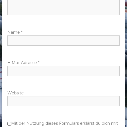
n
a
v
Name
*
i
g
E-Mail-Adresse
*
a
t
Website
i
o
n
Mit der Nutzung dieses Formulars erklärst du dich mit