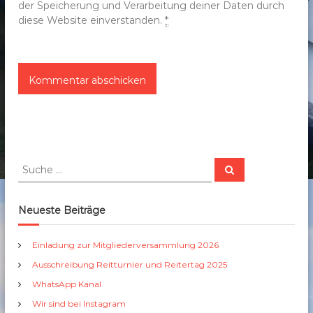
der Speicherung und Verarbeitung deiner Daten durch
diese Website einverstanden.
*
S
S
u
u
c
c
h
e
h
Neueste Beiträge
n
e
n
Einladung zur Mitgliederversammlung 2026
a
Ausschreibung Reitturnier und Reitertag 2025
c
h
WhatsApp Kanal
:
Wir sind bei Instagram