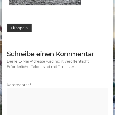
b
e
r
g
B
Koppeln
e
.
e
V
.
i
Schreibe einen Kommentar
t
Deine E-Mail-Adresse wird nicht veröffentlicht.
Erforderliche Felder sind mit
*
markiert
r
a
Kommentar
*
g
s