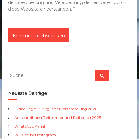
der Speicherung und Verarbeitung deiner Daten durch
diese Website einverstanden.
*
S
S
u
u
c
c
h
e
h
Neueste Beiträge
n
e
n
Einladung zur Mitgliederversammlung 2026
a
Ausschreibung Reitturnier und Reitertag 2025
c
h
WhatsApp Kanal
:
Wir sind bei Instagram