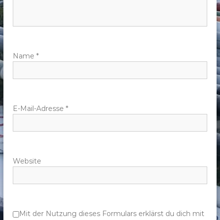
n
a
v
Name
*
i
g
E-Mail-Adresse
*
a
t
Website
i
o
n
Mit der Nutzung dieses Formulars erklärst du dich mit