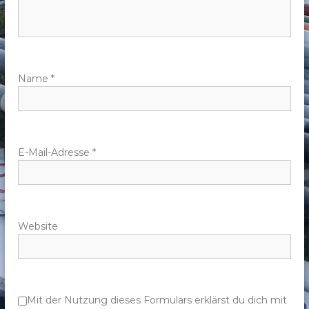
n
a
v
Name
*
i
g
E-Mail-Adresse
*
a
t
Website
i
o
n
Mit der Nutzung dieses Formulars erklärst du dich mit