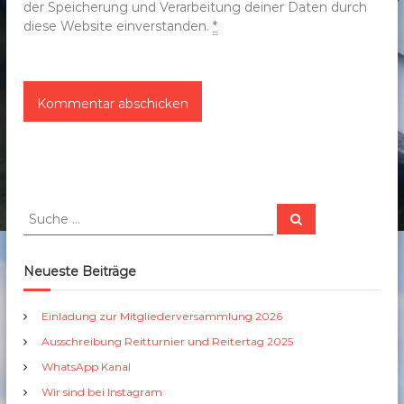
der Speicherung und Verarbeitung deiner Daten durch
diese Website einverstanden.
*
S
S
u
u
c
c
h
e
h
Neueste Beiträge
n
e
n
Einladung zur Mitgliederversammlung 2026
a
Ausschreibung Reitturnier und Reitertag 2025
c
h
WhatsApp Kanal
:
Wir sind bei Instagram