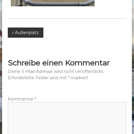
b
e
r
g
B
Außenplatz
e
.
e
V
.
i
Schreibe einen Kommentar
t
Deine E-Mail-Adresse wird nicht veröffentlicht.
Erforderliche Felder sind mit
*
markiert
r
a
Kommentar
*
g
s