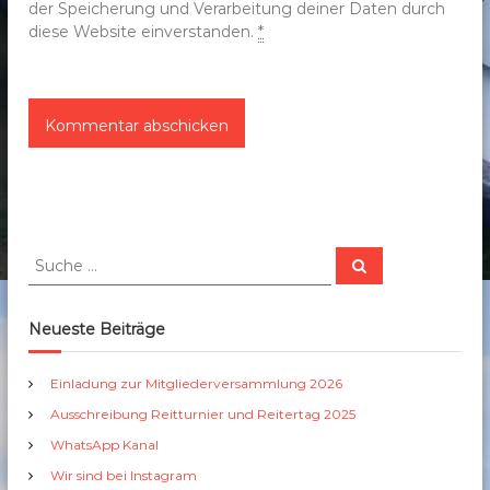
der Speicherung und Verarbeitung deiner Daten durch
diese Website einverstanden.
*
S
S
u
u
c
c
h
e
h
Neueste Beiträge
n
e
n
Einladung zur Mitgliederversammlung 2026
a
Ausschreibung Reitturnier und Reitertag 2025
c
h
WhatsApp Kanal
:
Wir sind bei Instagram