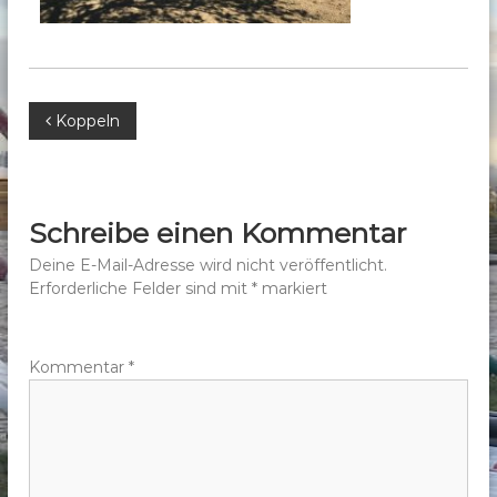
b
e
r
g
B
Koppeln
e
.
e
V
.
i
Schreibe einen Kommentar
t
Deine E-Mail-Adresse wird nicht veröffentlicht.
Erforderliche Felder sind mit
*
markiert
r
a
Kommentar
*
g
s