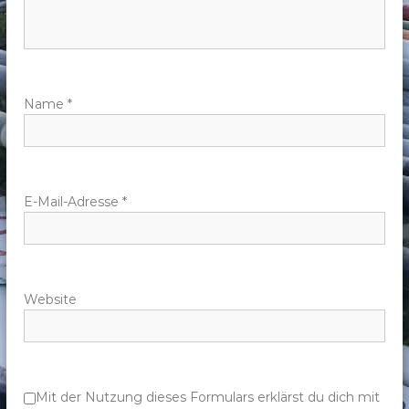
n
a
v
Name
*
i
g
E-Mail-Adresse
*
a
t
Website
i
o
n
Mit der Nutzung dieses Formulars erklärst du dich mit