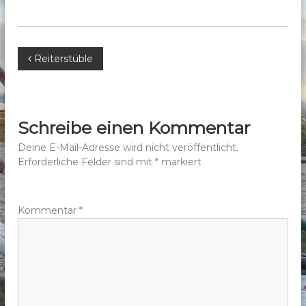
b
e
r
B
Reiterstüble
g
e
e
.
V
i
Schreibe einen Kommentar
.
t
Deine E-Mail-Adresse wird nicht veröffentlicht.
Erforderliche Felder sind mit
*
markiert
r
a
Kommentar
*
g
s