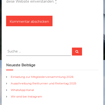
diese Website einverstanden.
*
S
S
u
u
c
c
h
e
h
Neueste Beiträge
n
e
n
Einladung zur Mitgliederversammlung 2026
a
Ausschreibung Reitturnier und Reitertag 2025
c
h
WhatsApp Kanal
:
Wir sind bei Instagram