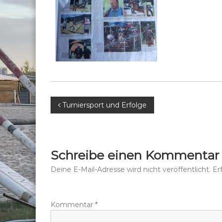
B
Turniersport und Erfolge
e
i
Schreibe einen Kommentar
t
Deine E-Mail-Adresse wird nicht veröffentlicht.
Er
r
Kommentar
*
a