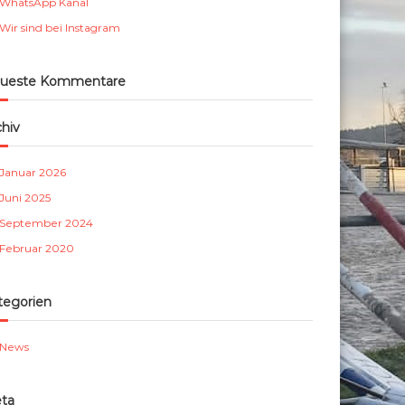
WhatsApp Kanal
m
Wir sind bei Instagram
b
e
r
ueste Kommentare
g
e
chiv
.
V
Januar 2026
.
Juni 2025
September 2024
Februar 2020
tegorien
News
ta