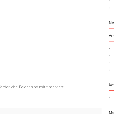
:
Ne
Ar
Ka
forderliche Felder sind mit
*
markiert
Me