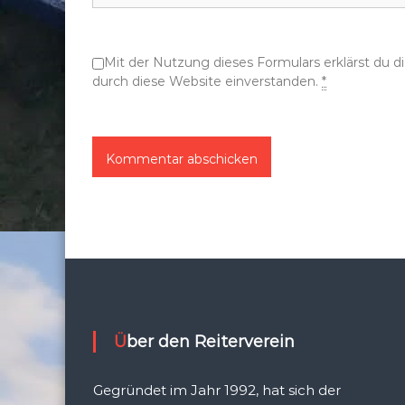
o
Mit der Nutzung dieses Formulars erklärst du 
n
durch diese Website einverstanden.
*
Über den Reiterverein
Gegründet im Jahr 1992, hat sich der