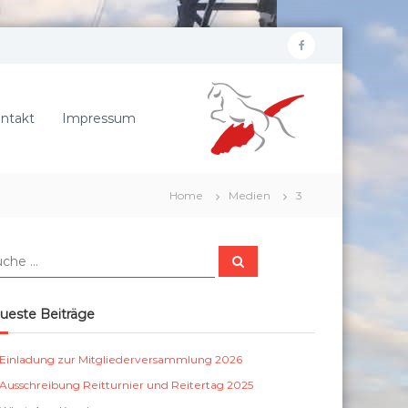
f
R
a
e
c
i
ntakt
Impressum
e
t
b
e
r
o
Home
Medien
3
v
o
e
k
r
S
e
u
c
i
h
e
n
ueste Beiträge
n
S
c
Einladung zur Mitgliederversammlung 2026
h
Ausschreibung Reitturnier und Reitertag 2025
ö