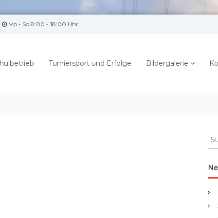
Mo - So 8:00 - 18:00 Uhr
hulbetrieb
Turniersport und Erfolge
Bildergalerie
Ko
S
u
c
h
Ne
e
n
a
c
h