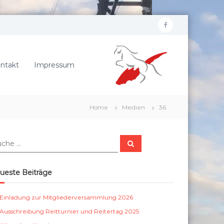
f
R
a
e
c
i
ntakt
Impressum
e
t
b
e
r
o
Home
Medien
36
v
o
e
k
r
S
e
u
c
i
h
e
n
ueste Beiträge
n
S
c
Einladung zur Mitgliederversammlung 2026
h
Ausschreibung Reitturnier und Reitertag 2025
ö