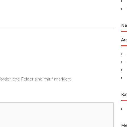
:
Ne
Ar
forderliche Felder sind mit
*
markiert
Ka
Me