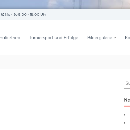
Mo - So 8:00 - 18:00 Uhr
hulbetrieb
Turniersport und Erfolge
Bildergalerie
Ko
S
u
c
h
Ne
e
n
a
c
h