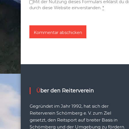
Mit der Nutzung dieses Formulars erklärst du 
n
durch diese Website einverstanden.
*
Über den Reiterverein
Gegründet im Jahr 1992, hat sich der
Reiterverein Schömberg e. V. zum Ziel
gesetzt, den Reitsport auf breiter Basis in
Schömberg und der Umgebung zu fördern.