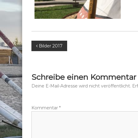
B
Bilder 2017
e
i
Schreibe einen Kommentar
t
Deine E-Mail-Adresse wird nicht veröffentlicht.
Er
r
Kommentar
*
a
g