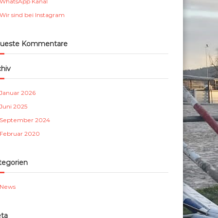
WhatsApp Kanal
m
Wir sind bei Instagram
b
e
r
ueste Kommentare
g
e
chiv
.
V
Januar 2026
.
Juni 2025
September 2024
Februar 2020
tegorien
News
ta