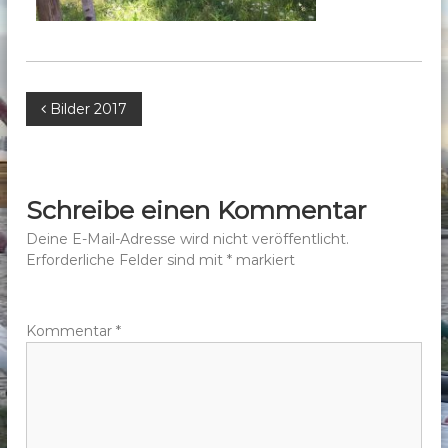
b
e
r
g
B
Bilder 2017
e
.
e
V
.
i
Schreibe einen Kommentar
t
Deine E-Mail-Adresse wird nicht veröffentlicht.
Erforderliche Felder sind mit
*
markiert
r
a
Kommentar
*
g
s