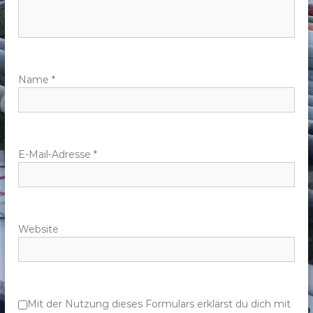
n
a
v
Name
*
i
g
E-Mail-Adresse
*
a
t
Website
i
o
n
Mit der Nutzung dieses Formulars erklärst du dich mit