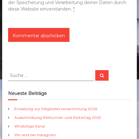
der Speicherung und Verarbeitung deiner Daten durch
diese Website einverstanden.
*
S
S
u
u
c
c
h
e
h
Neueste Beiträge
n
e
n
Einladung zur Mitgliederversammlung 2026
a
Ausschreibung Reitturnier und Reitertag 2025
c
h
WhatsApp Kanal
:
Wir sind bei Instagram