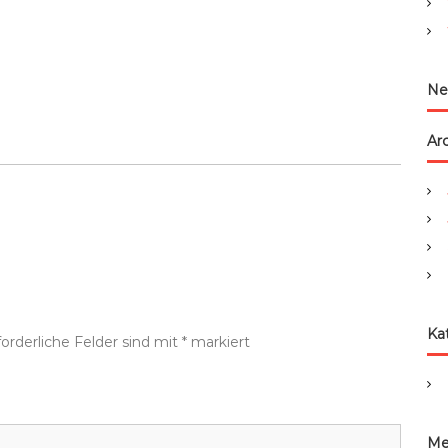
:
Ne
Ar
Ka
forderliche Felder sind mit
*
markiert
Me