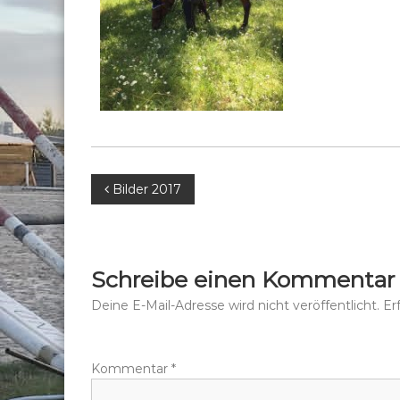
B
Bilder 2017
e
i
Schreibe einen Kommentar
t
Deine E-Mail-Adresse wird nicht veröffentlicht.
Er
r
Kommentar
*
a