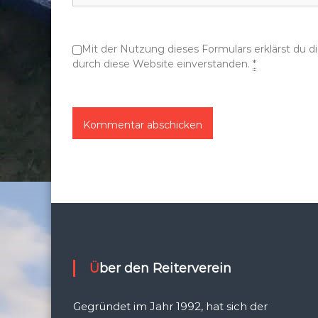
o
Mit der Nutzung dieses Formulars erklärst du 
n
durch diese Website einverstanden.
*
Über den Reiterverein
Gegründet im Jahr 1992, hat sich der