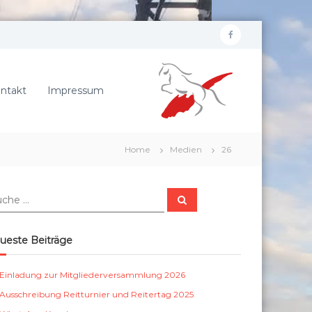
f
R
a
e
c
i
ntakt
Impressum
e
t
b
e
r
o
Home
Medien
26
v
o
e
k
r
S
e
u
c
i
h
e
n
ueste Beiträge
n
S
c
Einladung zur Mitgliederversammlung 2026
h
Ausschreibung Reitturnier und Reitertag 2025
ö