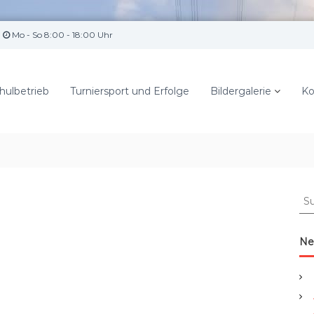
Mo - So 8:00 - 18:00 Uhr
hulbetrieb
Turniersport und Erfolge
Bildergalerie
Ko
S
u
c
h
Ne
e
n
a
c
h