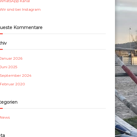
WhatsApp Kanal
m
Wir sind bei Instagram
b
e
r
ueste Kommentare
g
e
chiv
.
V
Januar 2026
.
Juni 2025
September 2024
Februar 2020
tegorien
News
ta