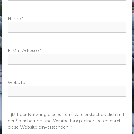
a
v
Name
*
i
g
E-Mail-Adresse
*
a
t
Website
i
o
n
Mit der Nutzung dieses Formulars erklärst du dich mit
der Speicherung und Verarbeitung deiner Daten durch
diese Website einverstanden.
*