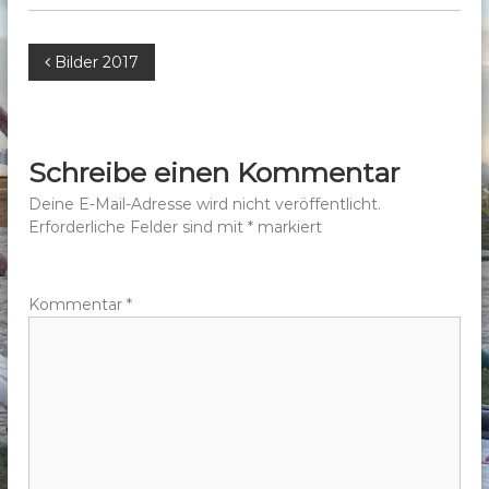
b
e
B
Bilder 2017
r
g
e
e
.
i
Schreibe einen Kommentar
V
t
Deine E-Mail-Adresse wird nicht veröffentlicht.
.
Erforderliche Felder sind mit
*
markiert
r
a
Kommentar
*
g
s
n