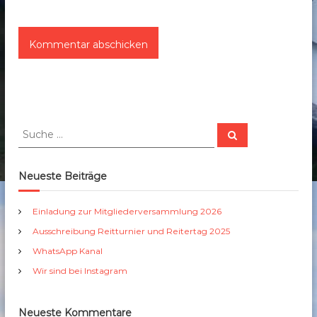
S
S
u
u
c
c
h
e
h
Neueste Beiträge
n
e
n
Einladung zur Mitgliederversammlung 2026
a
Ausschreibung Reitturnier und Reitertag 2025
c
h
WhatsApp Kanal
:
Wir sind bei Instagram
Neueste Kommentare