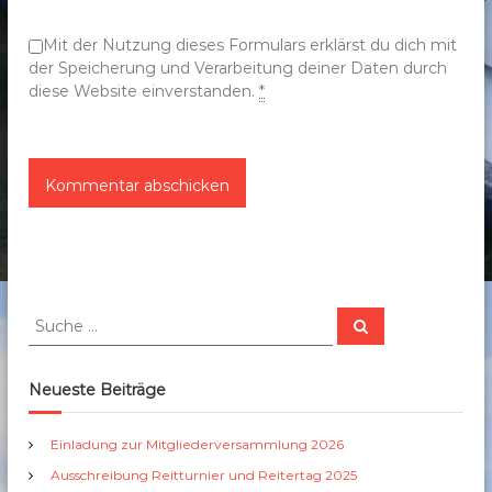
n
Mit der Nutzung dieses Formulars erklärst du dich mit
der Speicherung und Verarbeitung deiner Daten durch
diese Website einverstanden.
*
S
S
u
u
c
c
h
e
h
Neueste Beiträge
n
e
n
Einladung zur Mitgliederversammlung 2026
a
Ausschreibung Reitturnier und Reitertag 2025
c