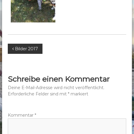
b
e
r
g
e
.
B
Bilder 2017
V
.
e
i
Schreibe einen Kommentar
t
Deine E-Mail-Adresse wird nicht veröffentlicht.
Erforderliche Felder sind mit
*
markiert
r
a
Kommentar
*
g