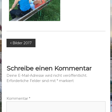
b
e
r
g
e
.
V
B
Bilder 2017
.
e
i
Schreibe einen Kommentar
t
Deine E-Mail-Adresse wird nicht veröffentlicht.
Erforderliche Felder sind mit
*
markiert
r
a
Kommentar
*
g