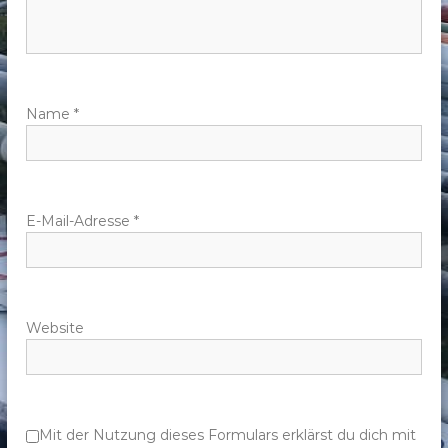
n
a
v
Name
*
i
g
E-Mail-Adresse
*
a
t
Website
i
o
n
Mit der Nutzung dieses Formulars erklärst du dich mit