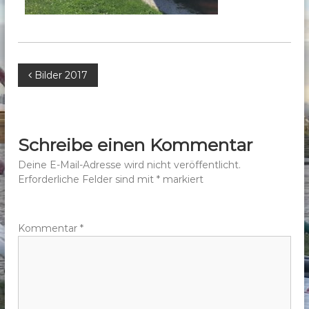
b
e
r
g
B
Bilder 2017
e
.
e
V
.
i
Schreibe einen Kommentar
t
Deine E-Mail-Adresse wird nicht veröffentlicht.
Erforderliche Felder sind mit
*
markiert
r
a
Kommentar
*
g
s