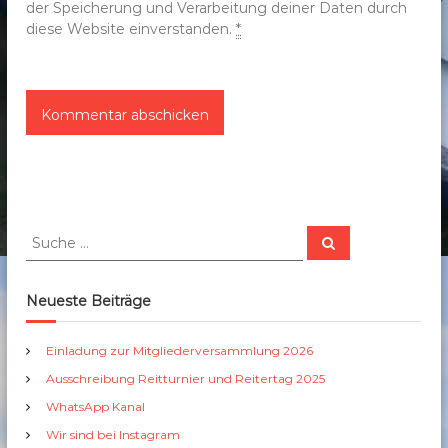
der Speicherung und Verarbeitung deiner Daten durch
diese Website einverstanden.
*
S
S
u
u
c
c
h
e
h
Neueste Beiträge
n
e
n
Einladung zur Mitgliederversammlung 2026
a
Ausschreibung Reitturnier und Reitertag 2025
c
h
WhatsApp Kanal
:
Wir sind bei Instagram