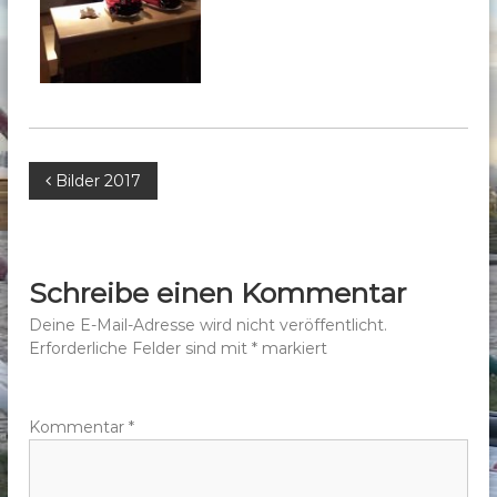
b
e
r
g
e
.
B
Bilder 2017
V
.
e
i
Schreibe einen Kommentar
t
Deine E-Mail-Adresse wird nicht veröffentlicht.
Erforderliche Felder sind mit
*
markiert
r
a
Kommentar
*
g