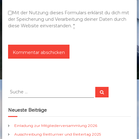
n
Mit der Nutzung dieses Formulars erklärst du dich mit
der Speicherung und Verarbeitung deiner Daten durch
diese Website einverstanden.
*
S
S
u
u
c
c
h
e
h
Neueste Beiträge
n
e
n
Einladung zur Mitgliederversammlung 2026
a
Ausschreibung Reitturnier und Reitertag 2025
c