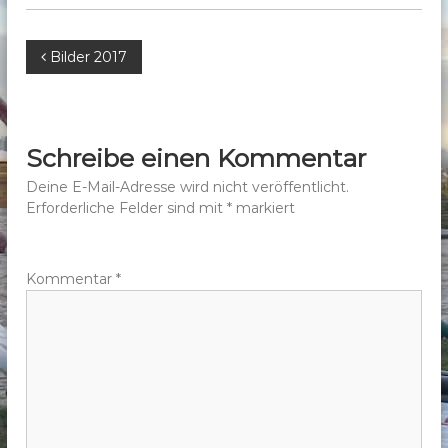
b
e
B
Bilder 2017
r
g
e
e
.
i
Schreibe einen Kommentar
V
t
Deine E-Mail-Adresse wird nicht veröffentlicht.
.
Erforderliche Felder sind mit
*
markiert
r
a
Kommentar
*
g
s
n