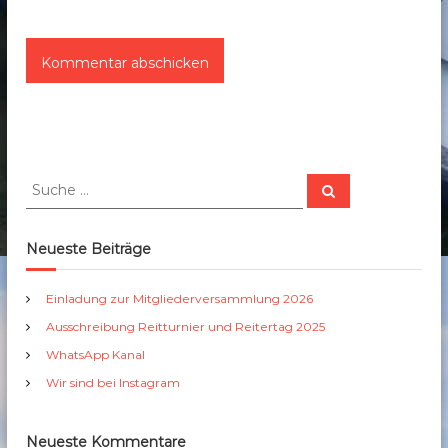
S
S
u
u
c
c
h
e
h
Neueste Beiträge
n
e
n
Einladung zur Mitgliederversammlung 2026
a
Ausschreibung Reitturnier und Reitertag 2025
c
h
WhatsApp Kanal
:
Wir sind bei Instagram
Neueste Kommentare