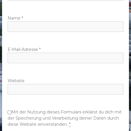
a
v
Name
*
i
g
E-Mail-Adresse
*
a
t
Website
i
o
n
Mit der Nutzung dieses Formulars erklärst du dich mit
der Speicherung und Verarbeitung deiner Daten durch
diese Website einverstanden.
*