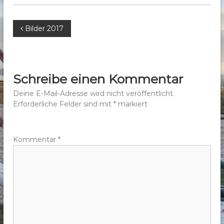
b
e
B
Bilder 2017
r
g
e
e
.
i
Schreibe einen Kommentar
V
t
Deine E-Mail-Adresse wird nicht veröffentlicht.
.
Erforderliche Felder sind mit
*
markiert
r
a
Kommentar
*
g
s
n