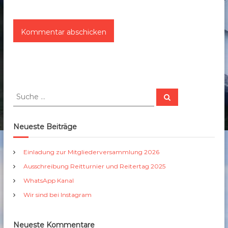
S
S
u
u
c
c
h
e
h
Neueste Beiträge
n
e
n
Einladung zur Mitgliederversammlung 2026
a
Ausschreibung Reitturnier und Reitertag 2025
c
h
WhatsApp Kanal
:
Wir sind bei Instagram
Neueste Kommentare