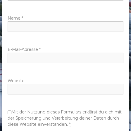
a
v
Name
*
i
g
E-Mail-Adresse
*
a
t
Website
i
o
n
Mit der Nutzung dieses Formulars erklärst du dich mit
der Speicherung und Verarbeitung deiner Daten durch
diese Website einverstanden.
*