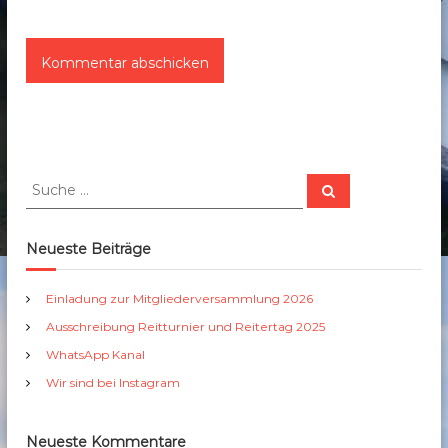
S
S
u
u
c
c
h
e
h
Neueste Beiträge
n
e
n
Einladung zur Mitgliederversammlung 2026
a
Ausschreibung Reitturnier und Reitertag 2025
c
h
WhatsApp Kanal
:
Wir sind bei Instagram
Neueste Kommentare