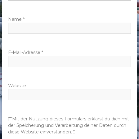
a
v
Name
*
i
g
E-Mail-Adresse
*
a
t
Website
i
o
n
Mit der Nutzung dieses Formulars erklärst du dich mit
der Speicherung und Verarbeitung deiner Daten durch
diese Website einverstanden.
*