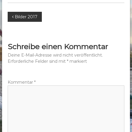
b
e
B
Bilder 2017
r
g
e
e
.
i
Schreibe einen Kommentar
V
t
Deine E-Mail-Adresse wird nicht veröffentlicht.
.
Erforderliche Felder sind mit
*
markiert
r
a
Kommentar
*
g
s
n