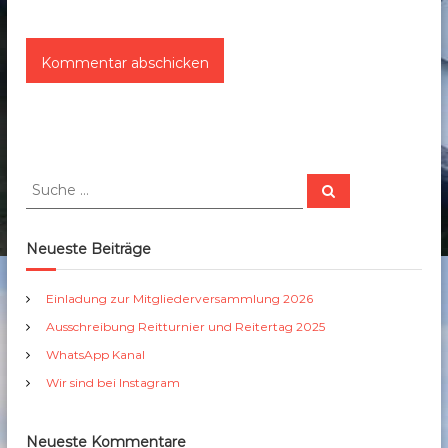
S
S
u
u
c
c
h
e
h
Neueste Beiträge
n
e
n
Einladung zur Mitgliederversammlung 2026
a
Ausschreibung Reitturnier und Reitertag 2025
c
h
WhatsApp Kanal
:
Wir sind bei Instagram
Neueste Kommentare