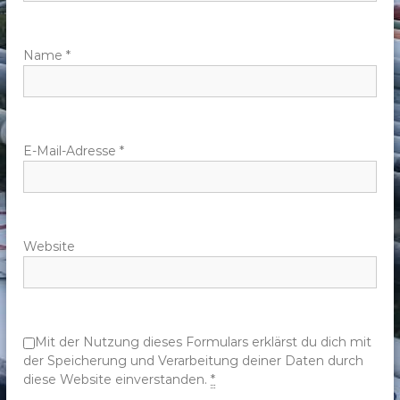
a
v
Name
*
i
g
E-Mail-Adresse
*
a
t
Website
i
o
n
Mit der Nutzung dieses Formulars erklärst du dich mit
der Speicherung und Verarbeitung deiner Daten durch
diese Website einverstanden.
*