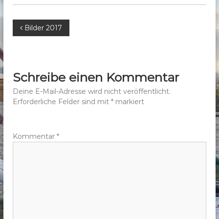
b
e
B
Bilder 2017
r
g
e
e
.
i
Schreibe einen Kommentar
V
t
Deine E-Mail-Adresse wird nicht veröffentlicht.
.
Erforderliche Felder sind mit
*
markiert
r
a
Kommentar
*
g
s
n