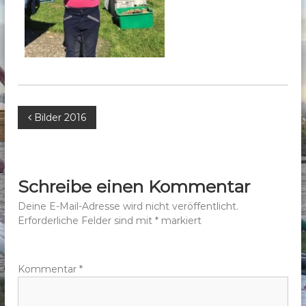
b
e
r
g
e
.
V
B
Bilder 2016
.
e
i
Schreibe einen Kommentar
t
Deine E-Mail-Adresse wird nicht veröffentlicht.
Erforderliche Felder sind mit
*
markiert
r
a
Kommentar
*
g