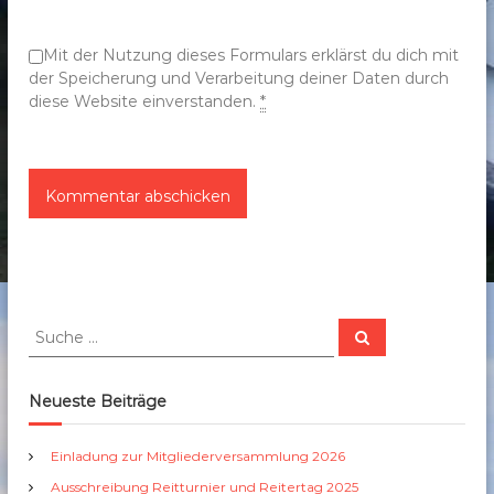
o
n
Mit der Nutzung dieses Formulars erklärst du dich mit
der Speicherung und Verarbeitung deiner Daten durch
diese Website einverstanden.
*
S
S
u
u
c
c
h
e
h
Neueste Beiträge
n
e
n
Einladung zur Mitgliederversammlung 2026
a
Ausschreibung Reitturnier und Reitertag 2025
c