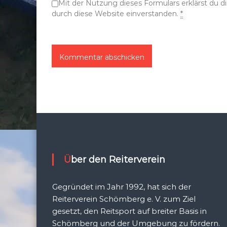
Mit der Nutzung dieses Formulars erklärst du 
n
durch diese Website einverstanden.
*
Über den Reiterverein
Gegründet im Jahr 1992, hat sich der
Reiterverein Schömberg e. V. zum Ziel
gesetzt, den Reitsport auf breiter Basis in
Schömberg und der Umgebung zu fördern.