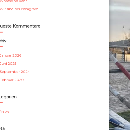
WhatsApp Kanal
m
Wir sind bei Instagram
b
e
r
ueste Kommentare
g
e
chiv
.
V
Januar 2026
.
Juni 2025
September 2024
Februar 2020
tegorien
News
ta