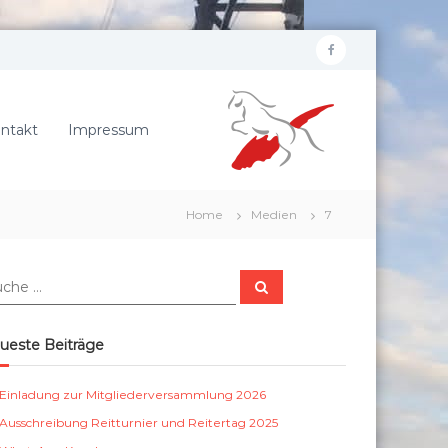
f
R
a
e
c
i
ntakt
Impressum
e
t
b
e
r
o
Home
Medien
7
v
o
e
k
r
S
e
u
c
i
h
e
n
ueste Beiträge
n
S
c
Einladung zur Mitgliederversammlung 2026
h
Ausschreibung Reitturnier und Reitertag 2025
ö