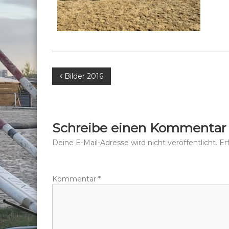
B
Bilder 2016
e
i
Schreibe einen Kommentar
t
Deine E-Mail-Adresse wird nicht veröffentlicht.
Er
r
Kommentar
*
a
g