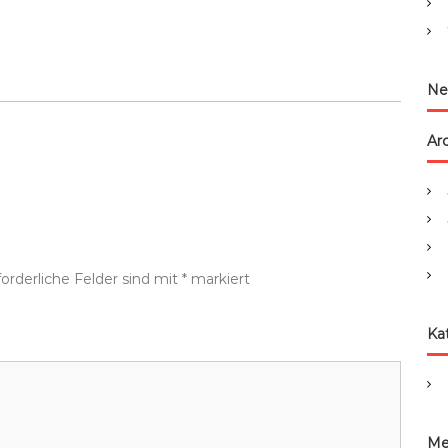
:
Ne
Ar
forderliche Felder sind mit
*
markiert
Ka
Me