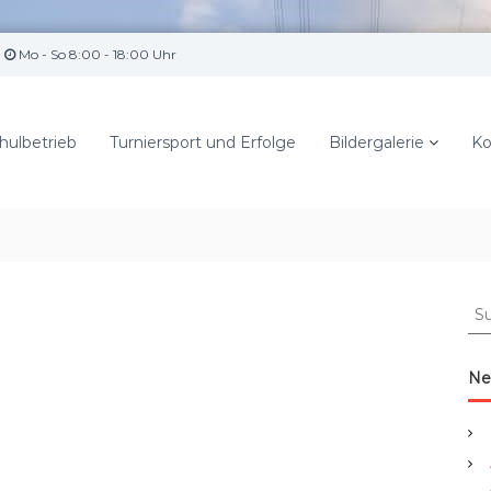
Mo - So 8:00 - 18:00 Uhr
hulbetrieb
Turniersport und Erfolge
Bildergalerie
Ko
S
u
c
h
Ne
e
n
a
c
h