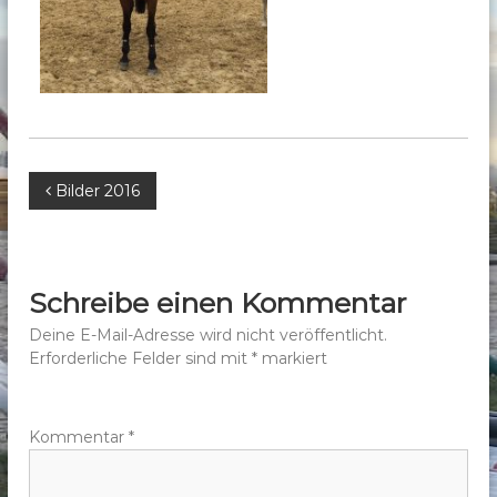
b
e
r
g
e
.
V
B
Bilder 2016
.
e
i
Schreibe einen Kommentar
t
Deine E-Mail-Adresse wird nicht veröffentlicht.
Erforderliche Felder sind mit
*
markiert
r
a
Kommentar
*
g