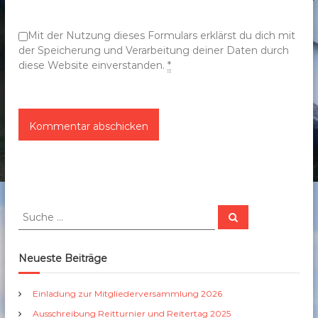
o
n
Mit der Nutzung dieses Formulars erklärst du dich mit
der Speicherung und Verarbeitung deiner Daten durch
diese Website einverstanden.
*
S
S
u
u
c
c
h
e
h
Neueste Beiträge
n
e
n
Einladung zur Mitgliederversammlung 2026
a
Ausschreibung Reitturnier und Reitertag 2025
c