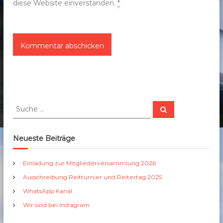
diese Website einverstanden.
*
S
S
u
u
c
c
h
e
h
Neueste Beiträge
n
e
n
Einladung zur Mitgliederversammlung 2026
a
Ausschreibung Reitturnier und Reitertag 2025
c
h
WhatsApp Kanal
:
Wir sind bei Instagram