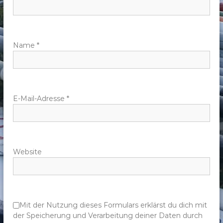
n
a
v
Name
*
i
g
E-Mail-Adresse
*
a
t
Website
i
o
n
Mit der Nutzung dieses Formulars erklärst du dich mit
der Speicherung und Verarbeitung deiner Daten durch