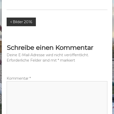
b
e
r
B
Bilder 2016
g
e
e
.
V
i
Schreibe einen Kommentar
.
t
Deine E-Mail-Adresse wird nicht veröffentlicht.
Erforderliche Felder sind mit
*
markiert
r
a
Kommentar
*
g
s