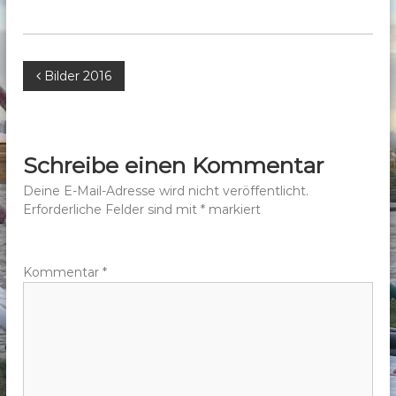
b
e
r
B
Bilder 2016
g
e
e
.
V
i
Schreibe einen Kommentar
.
t
Deine E-Mail-Adresse wird nicht veröffentlicht.
Erforderliche Felder sind mit
*
markiert
r
a
Kommentar
*
g
s