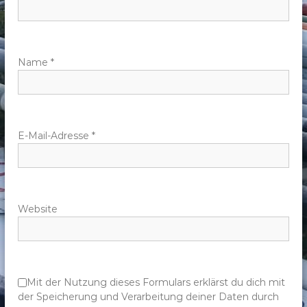
n
a
v
Name
*
i
g
E-Mail-Adresse
*
a
t
Website
i
o
n
Mit der Nutzung dieses Formulars erklärst du dich mit
der Speicherung und Verarbeitung deiner Daten durch