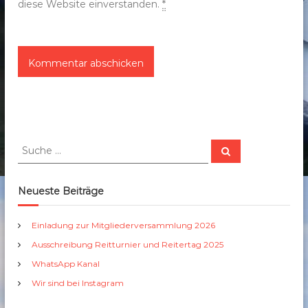
diese Website einverstanden.
*
S
S
u
u
c
c
h
e
h
Neueste Beiträge
n
e
n
Einladung zur Mitgliederversammlung 2026
a
Ausschreibung Reitturnier und Reitertag 2025
c
h
WhatsApp Kanal
:
Wir sind bei Instagram