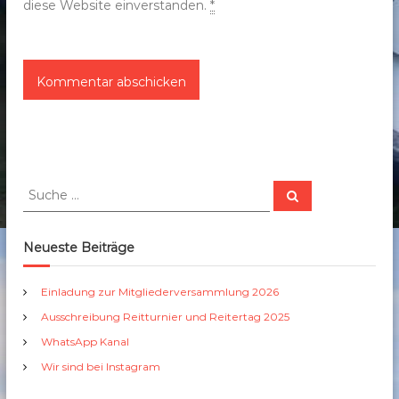
diese Website einverstanden.
*
S
S
u
u
c
c
h
e
h
Neueste Beiträge
n
e
n
Einladung zur Mitgliederversammlung 2026
a
Ausschreibung Reitturnier und Reitertag 2025
c
h
WhatsApp Kanal
:
Wir sind bei Instagram