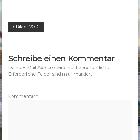
b
e
r
B
Bilder 2016
g
e
e
.
V
i
Schreibe einen Kommentar
.
t
Deine E-Mail-Adresse wird nicht veröffentlicht.
Erforderliche Felder sind mit
*
markiert
r
a
Kommentar
*
g
s