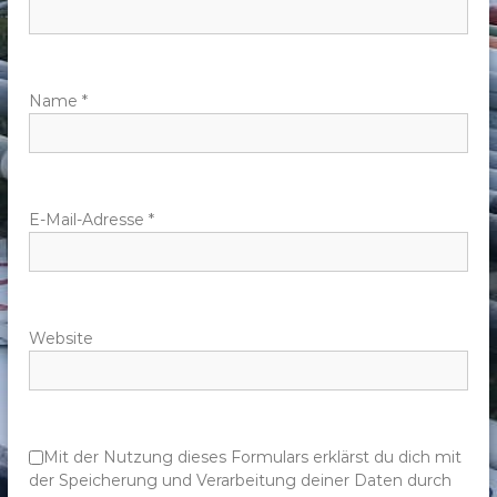
n
a
v
Name
*
i
g
E-Mail-Adresse
*
a
t
Website
i
o
n
Mit der Nutzung dieses Formulars erklärst du dich mit
der Speicherung und Verarbeitung deiner Daten durch