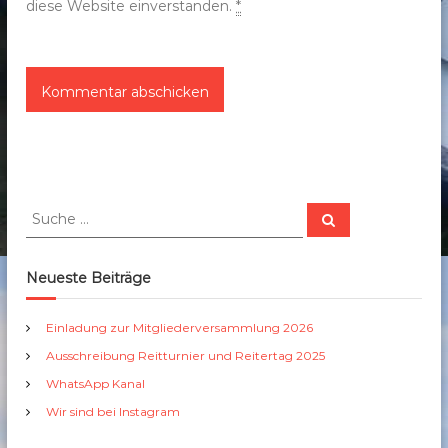
diese Website einverstanden.
*
S
S
u
u
c
c
h
e
h
Neueste Beiträge
n
e
n
Einladung zur Mitgliederversammlung 2026
a
Ausschreibung Reitturnier und Reitertag 2025
c
h
WhatsApp Kanal
:
Wir sind bei Instagram