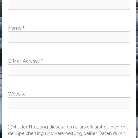
n
a
v
Name
*
i
g
E-Mail-Adresse
*
a
t
Website
i
o
n
Mit der Nutzung dieses Formulars erklärst du dich mit
der Speicherung und Verarbeitung deiner Daten durch