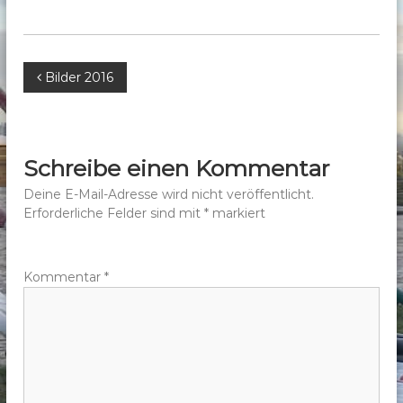
b
e
r
B
Bilder 2016
g
e
e
.
V
i
Schreibe einen Kommentar
.
t
Deine E-Mail-Adresse wird nicht veröffentlicht.
Erforderliche Felder sind mit
*
markiert
r
a
Kommentar
*
g
s