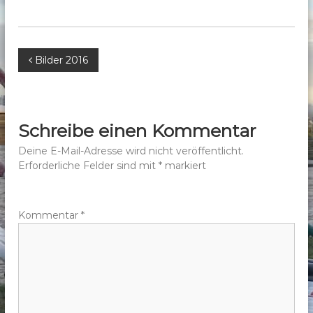
b
e
r
B
Bilder 2016
g
e
e
.
V
i
Schreibe einen Kommentar
.
t
Deine E-Mail-Adresse wird nicht veröffentlicht.
Erforderliche Felder sind mit
*
markiert
r
a
Kommentar
*
g
s