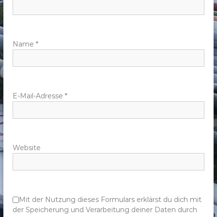
n
a
v
Name
*
i
g
E-Mail-Adresse
*
a
t
Website
i
o
n
Mit der Nutzung dieses Formulars erklärst du dich mit
der Speicherung und Verarbeitung deiner Daten durch