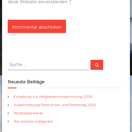
diese Website einverstanden.
*
S
S
u
u
c
c
h
e
h
Neueste Beiträge
n
e
n
Einladung zur Mitgliederversammlung 2026
a
Ausschreibung Reitturnier und Reitertag 2025
c
h
WhatsApp Kanal
:
Wir sind bei Instagram