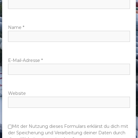
n
a
v
Name
*
i
g
E-Mail-Adresse
*
a
t
Website
i
o
n
Mit der Nutzung dieses Formulars erklärst du dich mit
der Speicherung und Verarbeitung deiner Daten durch