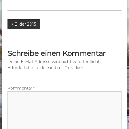
b
e
r
B
Bilder 2015
g
e
e
.
V
i
Schreibe einen Kommentar
.
t
Deine E-Mail-Adresse wird nicht veröffentlicht.
Erforderliche Felder sind mit
*
markiert
r
a
Kommentar
*
g
s