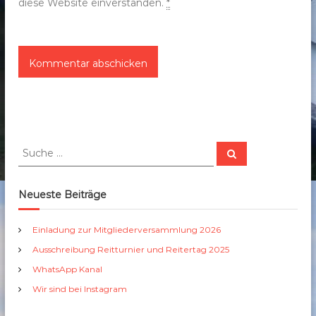
diese Website einverstanden.
*
S
S
u
u
c
c
h
e
h
Neueste Beiträge
n
e
n
Einladung zur Mitgliederversammlung 2026
a
Ausschreibung Reitturnier und Reitertag 2025
c
h
WhatsApp Kanal
:
Wir sind bei Instagram