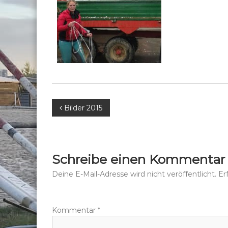
B
Bilder 2015
e
i
Schreibe einen Kommentar
t
Deine E-Mail-Adresse wird nicht veröffentlicht.
Er
r
Kommentar
*
a