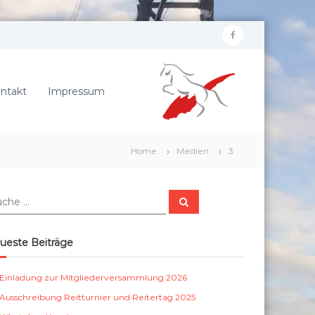
f
R
a
e
c
i
ntakt
Impressum
e
t
b
e
r
o
Home
Medien
3
v
o
e
k
r
S
e
u
c
i
h
e
n
ueste Beiträge
n
S
c
Einladung zur Mitgliederversammlung 2026
h
Ausschreibung Reitturnier und Reitertag 2025
ö