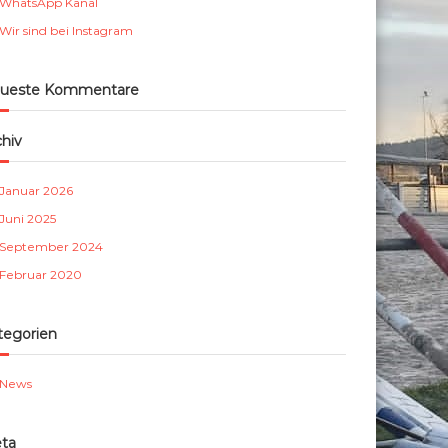
WhatsApp Kanal
m
Wir sind bei Instagram
b
e
r
ueste Kommentare
g
e
chiv
.
V
Januar 2026
.
Juni 2025
September 2024
Februar 2020
tegorien
News
ta