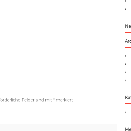
:
Ne
Ar
Ka
forderliche Felder sind mit
*
markiert
Me