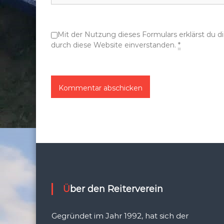
o
Mit der Nutzung dieses Formulars erklärst du 
n
durch diese Website einverstanden.
*
Über den Reiterverein
Gegründet im Jahr 1992, hat sich der