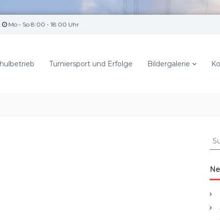
Mo - So 8:00 - 18:00 Uhr
hulbetrieb
Turniersport und Erfolge
Bildergalerie
Ko
S
u
c
h
Ne
e
n
a
c
h