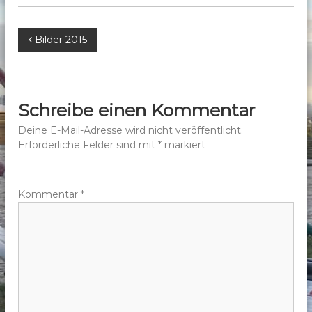
b
e
B
Bilder 2015
r
g
e
e
.
i
Schreibe einen Kommentar
V
t
Deine E-Mail-Adresse wird nicht veröffentlicht.
.
Erforderliche Felder sind mit
*
markiert
r
a
Kommentar
*
g
s
n