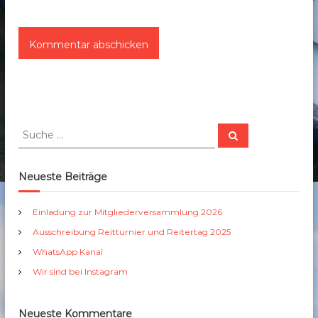
S
S
u
u
c
c
h
e
h
Neueste Beiträge
n
e
n
Einladung zur Mitgliederversammlung 2026
a
Ausschreibung Reitturnier und Reitertag 2025
c
h
WhatsApp Kanal
:
Wir sind bei Instagram
Neueste Kommentare