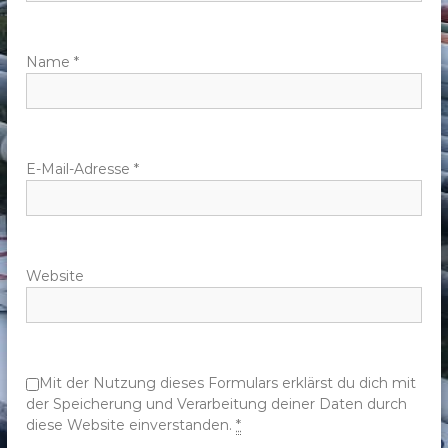
a
v
Name
*
i
g
E-Mail-Adresse
*
a
t
Website
i
o
n
Mit der Nutzung dieses Formulars erklärst du dich mit
der Speicherung und Verarbeitung deiner Daten durch
diese Website einverstanden.
*