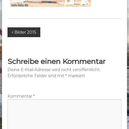
b
e
r
g
B
Bilder 2015
e
.
e
V
.
i
Schreibe einen Kommentar
t
Deine E-Mail-Adresse wird nicht veröffentlicht.
Erforderliche Felder sind mit
*
markiert
r
a
Kommentar
*
g
s