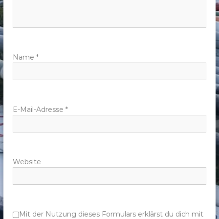
n
a
v
Name
*
i
g
E-Mail-Adresse
*
a
t
Website
i
o
n
Mit der Nutzung dieses Formulars erklärst du dich mit