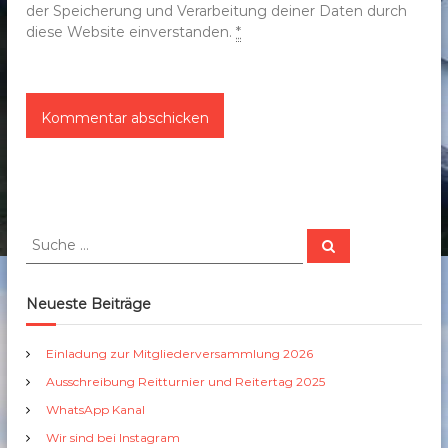
der Speicherung und Verarbeitung deiner Daten durch
diese Website einverstanden.
*
S
S
u
u
c
c
h
e
h
Neueste Beiträge
n
e
n
Einladung zur Mitgliederversammlung 2026
a
Ausschreibung Reitturnier und Reitertag 2025
c
h
WhatsApp Kanal
:
Wir sind bei Instagram