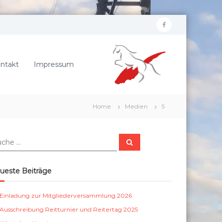
f
R
a
e
c
i
ntakt
Impressum
e
t
b
e
r
o
Home
Medien
5
v
o
e
k
r
S
e
u
c
i
h
e
n
ueste Beiträge
n
S
c
Einladung zur Mitgliederversammlung 2026
h
Ausschreibung Reitturnier und Reitertag 2025
ö