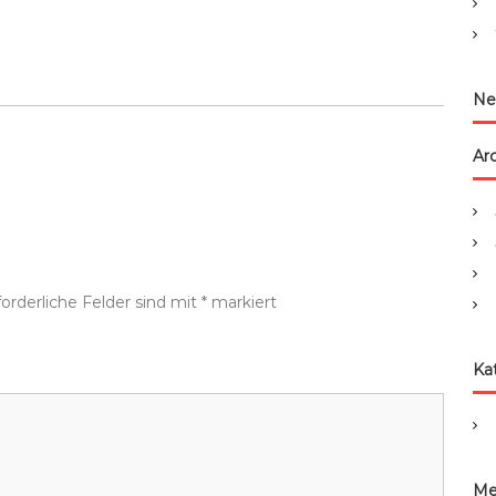
:
Ne
Ar
forderliche Felder sind mit
*
markiert
Ka
Me