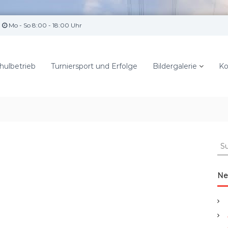
Mo - So 8:00 - 18:00 Uhr
hulbetrieb
Turniersport und Erfolge
Bildergalerie
Ko
S
u
c
h
Ne
e
n
a
c
h