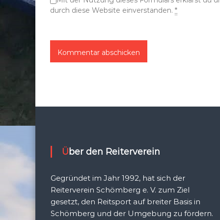
Mit der Nutzung dieses Formulars erklärst du 
n
durch diese Website einverstanden.
*
Über den Reiterverein
Gegründet im Jahr 1992, hat sich der
Reiterverein Schömberg e. V. zum Ziel
gesetzt, den Reitsport auf breiter Basis in
Schömberg und der Umgebung zu fördern.