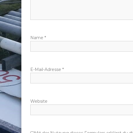
s
n
a
Name
*
v
i
g
E-Mail-Adresse
*
a
t
Website
i
o