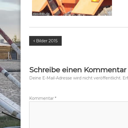
B
Bilder 2015
e
i
Schreibe einen Kommentar
t
Deine E-Mail-Adresse wird nicht veröffentlicht.
Er
r
Kommentar
*
a
g