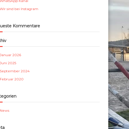
WhatsApp Kanal
m
Wir sind bei Instagram
b
e
r
ueste Kommentare
g
e
chiv
.
V
Januar 2026
.
Juni 2025
September 2024
Februar 2020
tegorien
News
ta