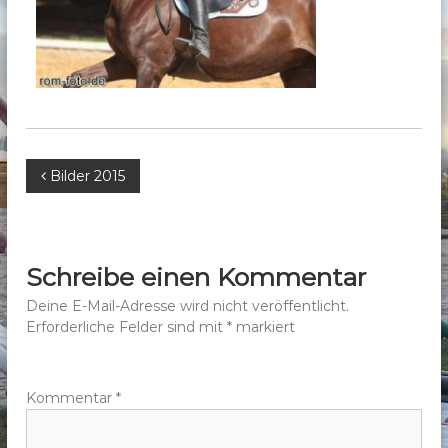
b
e
r
g
e
.
V
B
Bilder 2015
.
e
i
Schreibe einen Kommentar
t
Deine E-Mail-Adresse wird nicht veröffentlicht.
Erforderliche Felder sind mit
*
markiert
r
a
Kommentar
*