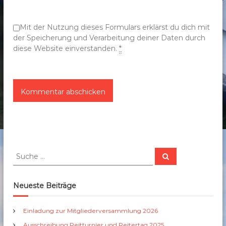
o
n
Mit der Nutzung dieses Formulars erklärst du dich mit
der Speicherung und Verarbeitung deiner Daten durch
diese Website einverstanden.
*
S
S
u
u
c
c
h
e
h
Neueste Beiträge
n
e
n
Einladung zur Mitgliederversammlung 2026
a
Ausschreibung Reitturnier und Reitertag 2025