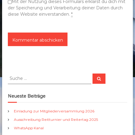
n
Mit der Nutzung dieses Formulars erklärst du dich mit
der Speicherung und Verarbeitung deiner Daten durch
diese Website einverstanden.
*
S
S
u
u
c
c
h
e
h
Neueste Beiträge
n
e
n
Einladung zur Mitgliederversammlung 2026
a
Ausschreibung Reitturnier und Reitertag 2025
c
h
WhatsApp Kanal
: