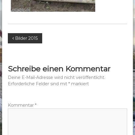
b
e
r
g
e
B
Bilder 2015
.
V
e
.
i
Schreibe einen Kommentar
t
Deine E-Mail-Adresse wird nicht veröffentlicht.
Erforderliche Felder sind mit
*
markiert
r
a
Kommentar
*
g
s