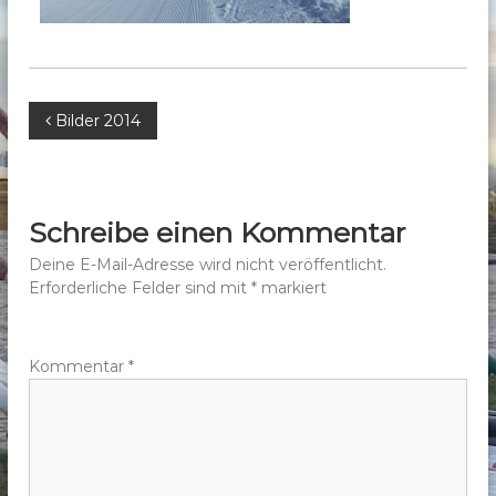
b
e
r
g
B
Bilder 2014
e
.
e
V
.
i
Schreibe einen Kommentar
t
Deine E-Mail-Adresse wird nicht veröffentlicht.
Erforderliche Felder sind mit
*
markiert
r
a
Kommentar
*
g
s