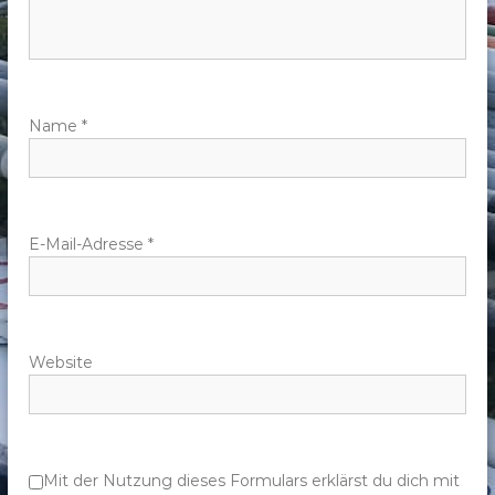
n
a
v
Name
*
i
g
E-Mail-Adresse
*
a
t
Website
i
o
n
Mit der Nutzung dieses Formulars erklärst du dich mit