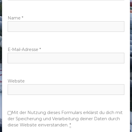
a
v
Name
*
i
g
E-Mail-Adresse
*
a
t
Website
i
o
n
Mit der Nutzung dieses Formulars erklärst du dich mit
der Speicherung und Verarbeitung deiner Daten durch
diese Website einverstanden.
*