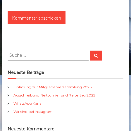
S
S
u
u
c
c
h
e
h
Neueste Beiträge
n
e
n
Einladung zur Mitgliederversammlung 2026
a
Ausschreibung Reitturnier und Reitertag 2025
c
h
WhatsApp Kanal
:
Wir sind bei Instagram
Neueste Kommentare