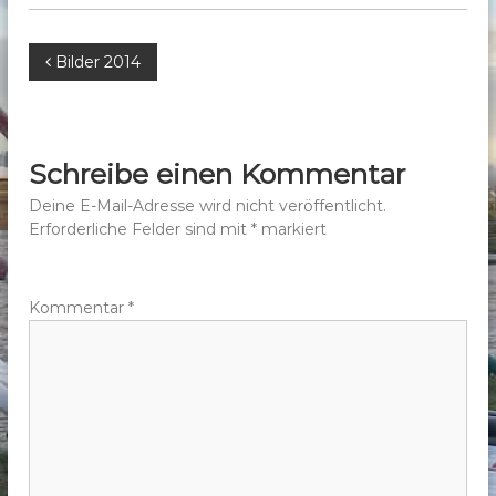
b
e
B
Bilder 2014
r
g
e
e
.
i
Schreibe einen Kommentar
V
t
Deine E-Mail-Adresse wird nicht veröffentlicht.
.
Erforderliche Felder sind mit
*
markiert
r
a
Kommentar
*
g
s
n